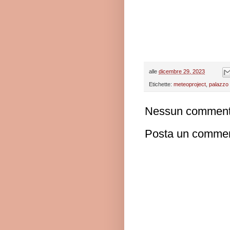
alle
dicembre 29, 2023
Etichette:
meteoproject
,
palazzo
Nessun comment
Posta un comme