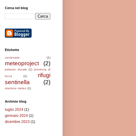
Cerca nel blog
Etichette
centenario
(1)
meteoproject
(2)
palazzo ducale
(1)
provincia di
rifugi
lucca
(1)
sentinella
(2)
stazione meteo
(1)
Archivio blog
luglio 2024
(1)
gennaio 2024
(1)
dicembre 2023
(1)