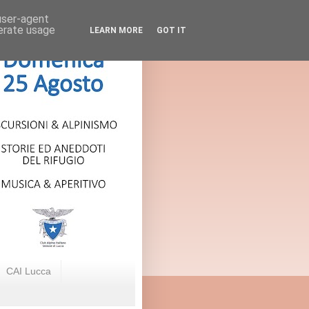
 user-agent
nerate usage
LEARN MORE
GOT IT
CAI Lucca