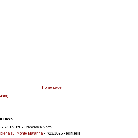
Home page
Atom)
di Lucca
6
- 7/31/2026
- Francesca Nottoli
a piena sul Monte Matanna
- 7/23/2026
- pghiselli