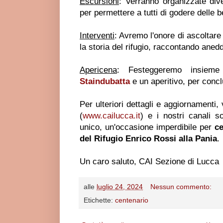
Escursioni
: Verranno organizzate diver
per permettere a tutti di godere delle 
Interventi
: Avremo l'onore di ascoltare 
la storia del rifugio, raccontando anedd
Apericena
: Festeggeremo insiem
Staindubatta
e un aperitivo, per conclu
Per ulteriori dettagli e aggiornamenti, 
(
www.cailucca.it
) e i nostri canali 
unico, un'occasione imperdibile per
ce
del Rifugio Enrico Rossi alla Pania
.
Un caro saluto, CAI Sezione di Lucca
alle
luglio 24, 2024
Nessun commento:
Etichette:
centenario